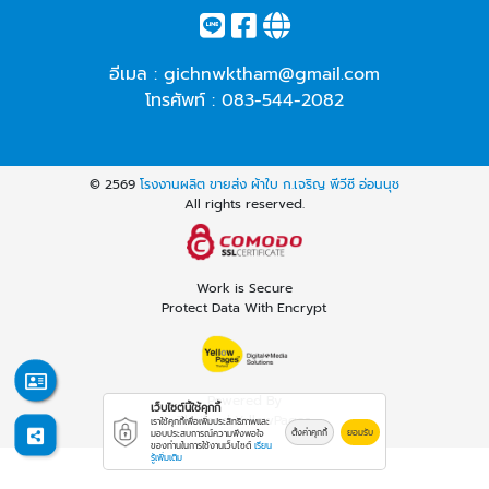
อีเมล :
gichnwktham@gmail.com
โทรศัพท์ :
083-544-2082
© 2569
โรงงานผลิต ขายส่ง ผ้าใบ ก.เจริญ พีวีซี อ่อนนุช
All rights reserved.
Work is Secure
Protect Data With Encrypt
Powered By
เว็บไซต์นี้ใช้คุกกี้
Thailand YellowPages
เราใช้คุกกี้เพื่อเพิ่มประสิทธิภาพและ
ตั้งค่าคุกกี้
ยอมรับ
มอบประสบการณ์ความพึงพอใจ
ของท่านในการใช้งานเว็บไซต์
เรียน
รู้เพิ่มเติม