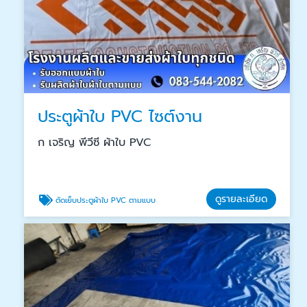
ประตูผ้าใบ PVC ไซต์งาน
ก เจริญ พีวีซี ผ้าใบ PVC
ดูรายละเอียด
ตัดเย็บประตูผ้าใบ PVC ตามแบบ