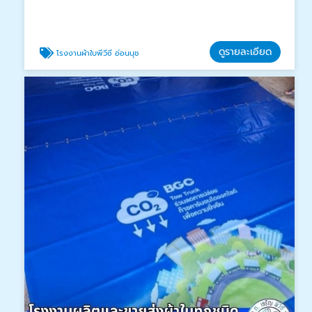
ดูรายละเอียด
โรงงานผ้าใบพีวีซี อ่อนนุช