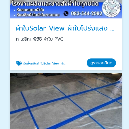
ผ้าใบSolar View ผ้าใบโปร่งแสง ราคาโรงงาน
ก เจริญ พีวีซี ผ้าใบ PVC
ดูรายละเอียด
รับสั่งผลิตผ้าใบSolar View ผ้าใบโปร่งแสง