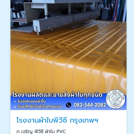
โรงงานผ้าใบพีวีซี กรุงเทพฯ
ก เจริญ พีวีซี ผ้าใบ PVC