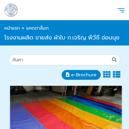
หน้าแรก
»
แคตตาล็อก
โรงงานผลิต ขายส่ง ผ้าใบ ก.เจริญ พีวีซี อ่อนนุช
e-Brochure