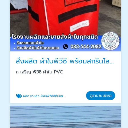
สั่งผลิต ผ้าใบพีวีซี พร้อมสกรีนโลโก้บริษัท
ก เจริญ พีวีซี ผ้าใบ PVC
ดูรายละเอียด
ผลิต ขายส่ง ผ้าใบพีวีซีสีทึบแสง ราคาถูก