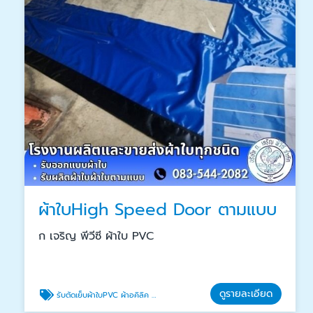
ผ้าใบHigh Speed Door ตามแบบ
ก เจริญ พีวีซี ผ้าใบ PVC
ดูรายละเอียด
รับตัดเย็บผ้าใบPVC ผ้าอคิลิค ผ้าSunscreen