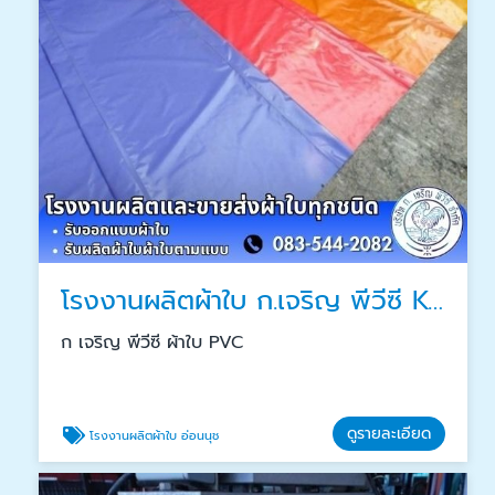
โรงงานผลิตผ้าใบ ก.เจริญ พีวีซี KCR-33
ก เจริญ พีวีซี ผ้าใบ PVC
ดูรายละเอียด
โรงงานผลิตผ้าใบ อ่อนนุช