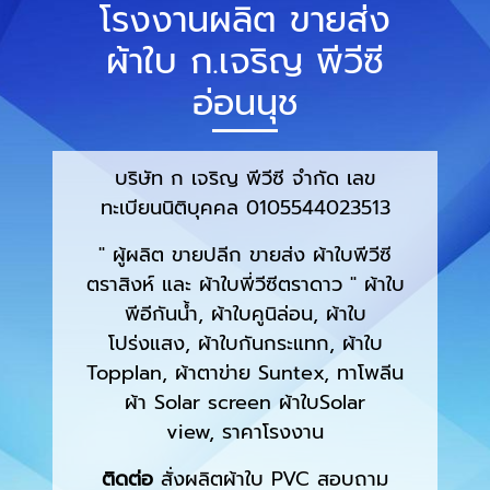
โรงงานผลิต ขายส่ง
ผ้าใบ ก.เจริญ พีวีซี
อ่อนนุช
บริษัท ก เจริญ พีวีซี จำกัด เลข
ทะเบียนนิติบุคคล 0105544023513
" ผู้ผลิต ขายปลีก ขายส่ง ผ้าใบพีวีซี
ตราสิงห์ และ ผ้าใบพี่วีซีตราดาว " ผ้าใบ
พีอีกันน้ำ, ผ้าใบคูนิล่อน, ผ้าใบ
โปร่งแสง, ผ้าใบกันกระแทก, ผ้าใบ
Topplan, ผ้าตาข่าย Suntex, ทาโพลีน
ผ้า Solar screen ผ้าใบSolar
view, ราคาโรงงาน
ติดต่อ
สั่งผลิตผ้าใบ PVC สอบถาม